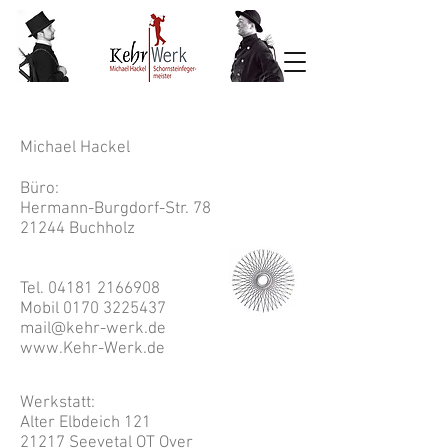
Michael Hackel
Büro:
Hermann-Burgdorf-Str. 78
21244 Buchholz
Tel.
04181 2166908
Mobil
0170 3225437
mail@kehr-werk.de
www.Kehr-Werk.de
Werkstatt:
Alter Elbdeich 121
21217 Seevetal OT Over